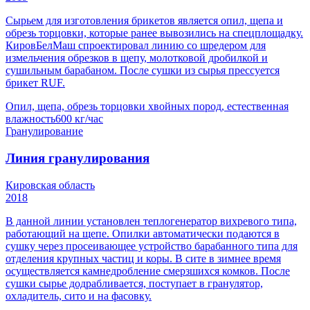
Сырьем для изготовления брикетов является опил, щепа и
обрезь торцовки, которые ранее вывозились на спецплощадку.
КировБелМаш спроектировал линию со шредером для
измельчения обрезков в щепу, молотковой дробилкой и
сушильным барабаном. После сушки из сырья прессуется
брикет RUF.
Опил, щепа, обрезь торцовки хвойных пород, естественная
влажность
600 кг/час
Гранулирование
Линия гранулирования
Кировская область
2018
В данной линии установлен теплогенератор вихревого типа,
работающий на щепе. Опилки автоматически подаются в
сушку через просеивающее устройство барабанного типа для
отделения крупных частиц и коры. В сите в зимнее время
осуществляется камнедробление смерзшихся комков. После
сушки сырье додрабливается, поступает в гранулятор,
охладитель, сито и на фасовку.