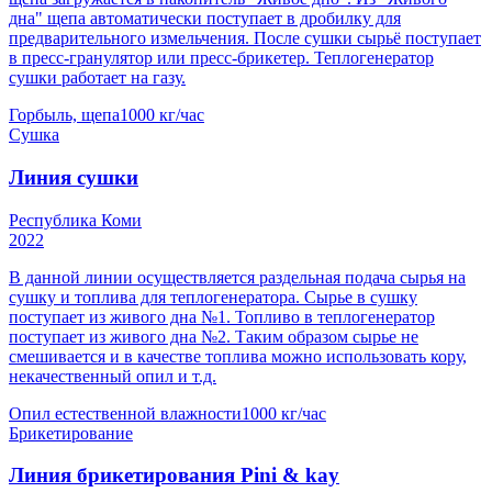
дна" щепа автоматически поступает в дробилку для
предварительного измельчения. После сушки сырьё поступает
в пресс-гранулятор или пресс-брикетер. Теплогенератор
сушки работает на газу.
Горбыль, щепа
1000 кг/час
Сушка
Линия сушки
Республика Коми
2022
В данной линии осуществляется раздельная подача сырья на
сушку и топлива для теплогенератора. Сырье в сушку
поступает из живого дна №1. Топливо в теплогенератор
поступает из живого дна №2. Таким образом сырье не
смешивается и в качестве топлива можно использовать кору,
некачественный опил и т.д.
Опил естественной влажности
1000 кг/час
Брикетирование
Линия брикетирования Pini & kay