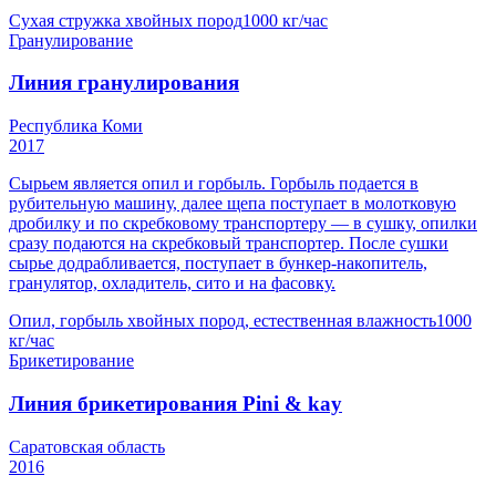
Сухая стружка хвойных пород
1000 кг/час
Гранулирование
Линия гранулирования
Республика Коми
2017
Сырьем является опил и горбыль. Горбыль подается в
рубительную машину, далее щепа поступает в молотковую
дробилку и по скребковому транспортеру — в сушку, опилки
сразу подаются на скребковый транспортер. После сушки
сырье додрабливается, поступает в бункер-накопитель,
гранулятор, охладитель, сито и на фасовку.
Опил, горбыль хвойных пород, естественная влажность
1000
кг/час
Брикетирование
Линия брикетирования Pini & kay
Саратовская область
2016