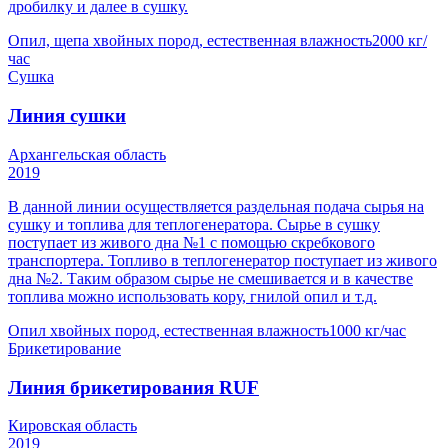
дробилку и далее в сушку.
Опил, щепа хвойных пород, естественная влажность
2000 кг/
час
Сушка
Линия сушки
Архангельская область
2019
В данной линии осуществляется раздельная подача сырья на
сушку и топлива для теплогенератора. Сырье в сушку
поступает из живого дна №1 с помощью скребкового
транспортера. Топливо в теплогенератор поступает из живого
дна №2. Таким образом сырье не смешивается и в качестве
топлива можно использовать кору, гнилой опил и т.д.
Опил хвойных пород, естественная влажность
1000 кг/час
Брикетирование
Линия брикетирования RUF
Кировская область
2019