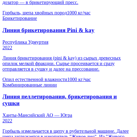
дозатор — в брикетирующий пресс.
Горбыль, щепа хвойных пород
1000 кг/час
Брикетирование
Линия брикетирования Pini & kay
Республика Удмуртия
2022
Линия брикетирования (pini & kay) из сырых древесных
опилок мелкой фракции. Сырье просеивается и сразу
отправляется в сушку и далее на прессование.
Опил естественной влажности
1000 кг/час
Комбинированные линии
Линия пеллетирования, брикетирования и
сушки
Ханты-Мансийский АО — Югра
2022
Горбыль измельчается в щепу в рубительной машине. Далее
щепа загружается в накопитель "Живое дно". Из "Живого