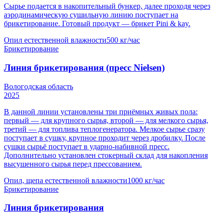
Сырье подается в накопительный бункер, далее проходя через
аэродинамическую сушильную линию поступает на
брикетирование. Готовый продукт — брикет Pini & kay.
Опил естественной влажности
500 кг/час
Брикетирование
Линия брикетирования (пресс Nielsen)
Вологодская область
2025
В данной линии установлены три приёмных живых пола:
первый — для крупного сырья, второй — для мелкого сырья,
третий — для топлива теплогенератора. Мелкое сырье сразу
поступает в сушку, крупное проходит через дробилку. После
сушки сырьё поступает в ударно-набивной пресс.
Дополнительно установлен стокерный склад для накопления
высушенного сырья перед прессованием.
Опил, щепа естественной влажности
1000 кг/час
Брикетирование
Линия брикетирования