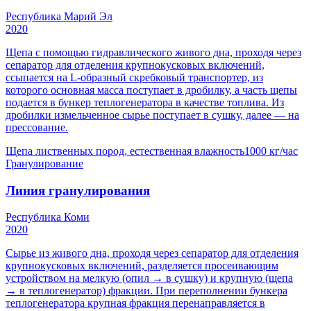
Республика Марий Эл
2020
Щепа с помощью гидравлического живого дна, проходя через
сепаратор для отделения крупнокусковых включений,
ссыпается на L-образный скребковый транспортер, из
которого основная масса поступает в дробилку, а часть щепы
подается в бункер теплогенератора в качестве топлива. Из
дробилки измельченное сырье поступает в сушку, далее — на
прессование.
Щепа лиственных пород, естественная влажность
1000 кг/час
Гранулирование
Линия гранулирования
Республика Коми
2020
Сырье из живого дна, проходя через сепаратор для отделения
крупнокусковых включений, разделяется просеивающим
устройством на мелкую (опил → в сушку) и крупную (щепа
→ в теплогенератор) фракции. При переполнении бункера
теплогенератора крупная фракция перенаправляется в