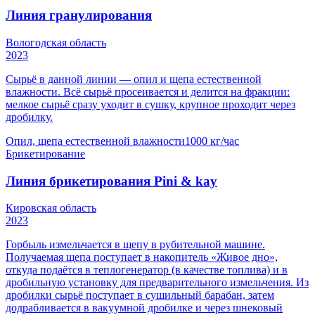
Линия гранулирования
Вологодская область
2023
Сырьё в данной линии — опил и щепа естественной
влажности. Всё сырьё просеивается и делится на фракции:
мелкое сырьё сразу уходит в сушку, крупное проходит через
дробилку.
Опил, щепа естественной влажности
1000 кг/час
Брикетирование
Линия брикетирования Pini & kay
Кировская область
2023
Горбыль измельчается в щепу в рубительной машине.
Получаемая щепа поступает в накопитель «Живое дно»,
откуда подаётся в теплогенератор (в качестве топлива) и в
дробильную установку для предварительного измельчения. Из
дробилки сырьё поступает в сушильный барабан, затем
додрабливается в вакуумной дробилке и через шнековый