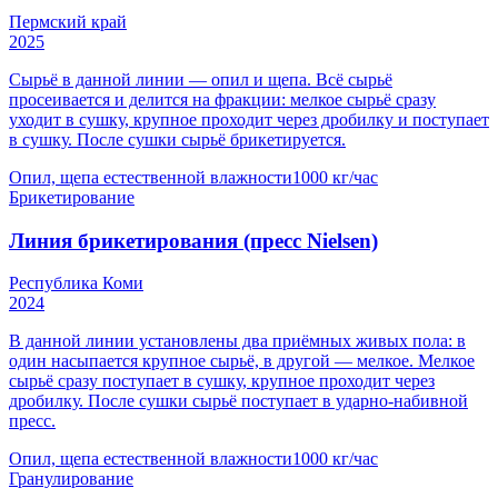
Пермский край
2025
Сырьё в данной линии — опил и щепа. Всё сырьё
просеивается и делится на фракции: мелкое сырьё сразу
уходит в сушку, крупное проходит через дробилку и поступает
в сушку. После сушки сырьё брикетируется.
Опил, щепа естественной влажности
1000 кг/час
Брикетирование
Линия брикетирования (пресс Nielsen)
Республика Коми
2024
В данной линии установлены два приёмных живых пола: в
один насыпается крупное сырьё, в другой — мелкое. Мелкое
сырьё сразу поступает в сушку, крупное проходит через
дробилку. После сушки сырьё поступает в ударно-набивной
пресс.
Опил, щепа естественной влажности
1000 кг/час
Гранулирование