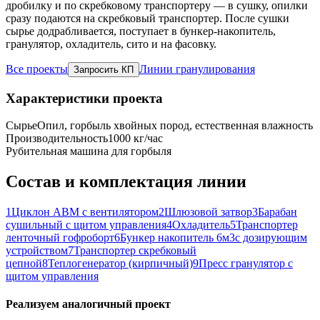
дробилку и по скребковому транспортеру — в сушку, опилки
сразу подаются на скребковый транспортер. После сушки
сырье додрабливается, поступает в бункер-накопитель,
гранулятор, охладитель, сито и на фасовку.
Все проекты
Линии гранулирования
Запросить КП
Характеристики проекта
Сырье
Опил, горбыль хвойных пород, естественная влажность
Производительность
1000 кг/час
Рубительная машина для горбыля
Состав и комплектация линии
1
Циклон АВМ с вентилятором
2
Шлюзовой затвор
3
Барабан
сушильный с щитом управления
4
Охладитель
5
Транспортер
ленточный гофроборт
6
Бункер накопитель 6м3с дозирующим
устройством
7
Транспортер скребковый
цепной
8
Теплогенератор (кирпичный)
9
Пресс гранулятор с
щитом управления
Реализуем аналогичный проект