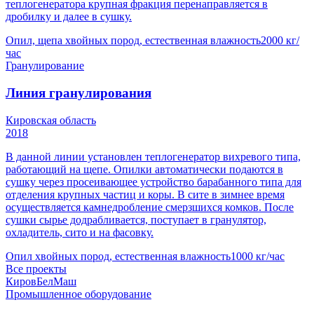
теплогенератора крупная фракция перенаправляется в
дробилку и далее в сушку.
Опил, щепа хвойных пород, естественная влажность
2000 кг/
час
Гранулирование
Линия гранулирования
Кировская область
2018
В данной линии установлен теплогенератор вихревого типа,
работающий на щепе. Опилки автоматически подаются в
сушку через просеивающее устройство барабанного типа для
отделения крупных частиц и коры. В сите в зимнее время
осуществляется камнедробление смерзшихся комков. После
сушки сырье додрабливается, поступает в гранулятор,
охладитель, сито и на фасовку.
Опил хвойных пород, естественная влажность
1000 кг/час
Все проекты
КировБелМаш
Промышленное оборудование