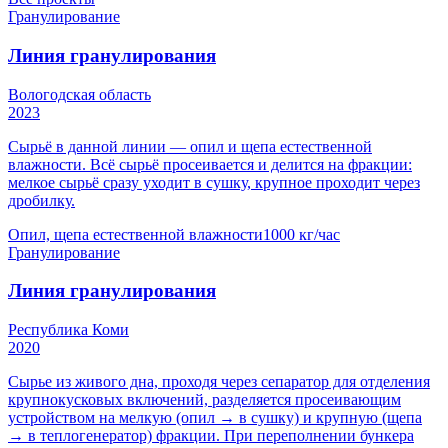
Гранулирование
Линия гранулирования
Вологодская область
2023
Сырьё в данной линии — опил и щепа естественной
влажности. Всё сырьё просеивается и делится на фракции:
мелкое сырьё сразу уходит в сушку, крупное проходит через
дробилку.
Опил, щепа естественной влажности
1000 кг/час
Гранулирование
Линия гранулирования
Республика Коми
2020
Сырье из живого дна, проходя через сепаратор для отделения
крупнокусковых включений, разделяется просеивающим
устройством на мелкую (опил → в сушку) и крупную (щепа
→ в теплогенератор) фракции. При переполнении бункера